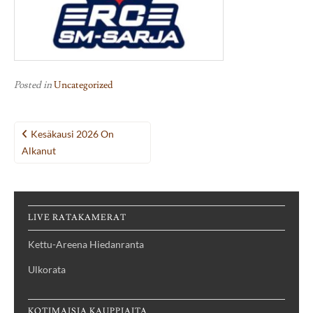
Posted in
Uncategorized
Post
Kesäkausi 2026 On
navigation
Alkanut
LIVE RATAKAMERAT
Kettu-Areena Hiedanranta
Ulkorata
KOTIMAISIA KAUPPIAITA