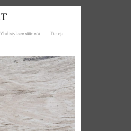
AT
Yhdistyksen säännöt
Tietoja