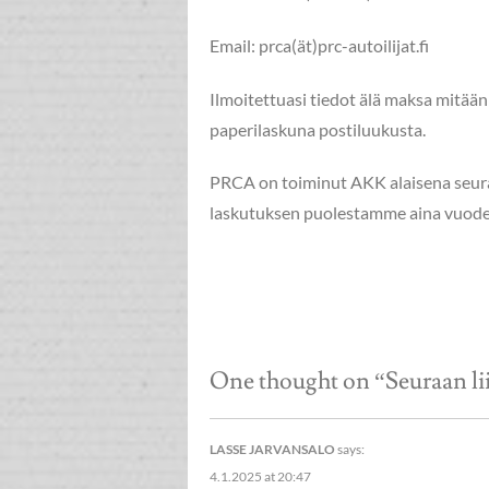
Email: prca(ät)prc-autoilijat.fi
Ilmoitettuasi tiedot älä maksa mitään
paperilaskuna postiluukusta.
PRCA on toiminut AKK alaisena seur
laskutuksen puolestamme aina vuode
One thought on “
Seuraan l
LASSE JARVANSALO
says:
4.1.2025 at 20:47