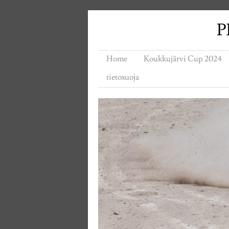
P
Home
Koukkujärvi Cup 2024
tietosuoja