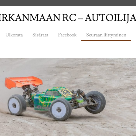
IRKANMAAN RC – AUTOILIJ
Ulkorata
Sisärata
Facebook
Seuraan liittyminen