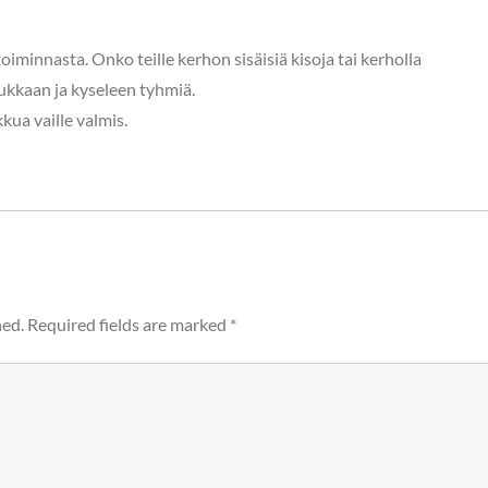
oiminnasta. Onko teille kerhon sisäisiä kisoja tai kerholla
rukkaan ja kyseleen tyhmiä.
kkua vaille valmis.
hed.
Required fields are marked
*