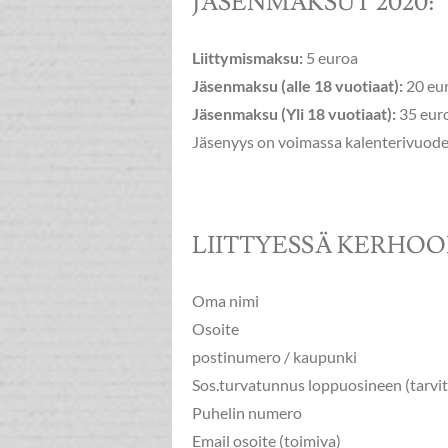
JÄSENMAKSUT 2020:
Liittymismaksu:
5 euroa
Jäsenmaksu (alle 18 vuotiaat):
20 eur
Jäsenmaksu (Yli 18 vuotiaat):
35 euro
Jäsenyys on voimassa kalenterivuode
LIITTYESSÄ KERHOO
Oma nimi
Osoite
postinumero / kaupunki
Sos.turvatunnus loppuosineen (tarvi
Puhelin numero
Email osoite (toimiva)