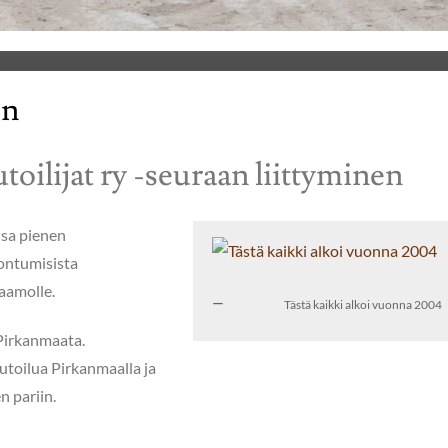
en
ilijat ry -seuraan liittyminen
nsa pienen
ontumisista
aamolle.
Tästä kaikki alkoi vuonna 2004
 Pirkanmaata.
utoilua Pirkanmaalla ja
n pariin.