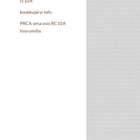
rc10.fi
koukkujärvi info
PRCA oma osio RC10.fi
foorumilla.