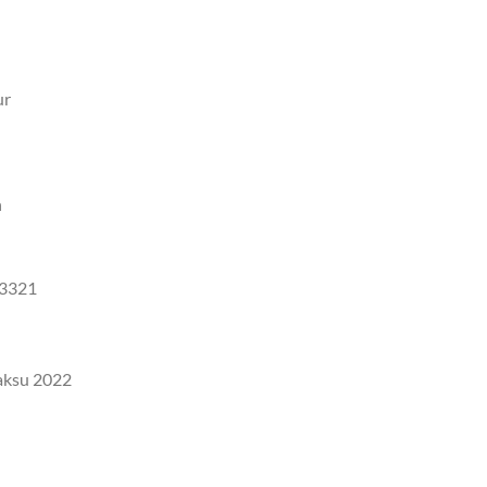
ur
n
73321
maksu 2022