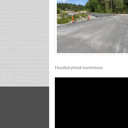
Huoltoryhmä hommissa: