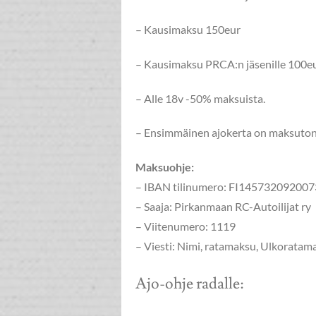
– Kausimaksu 150eur
– Kausimaksu PRCA:n jäsenille 100e
– Alle 18v -50% maksuista.
– Ensimmäinen ajokerta on maksuto
Maksuohje:
– IBAN tilinumero: FI14573209200
– Saaja: Pirkanmaan RC-Autoilijat ry
– Viitenumero: 1119
– Viesti: Nimi, ratamaksu, Ulkorata
Ajo-ohje radalle: