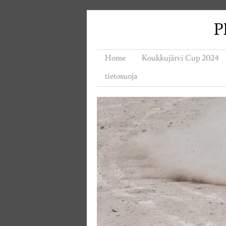
P
Home
Koukkujärvi Cup 2024
tietosuoja