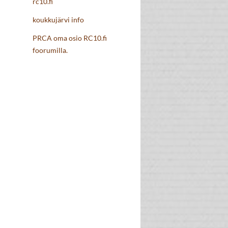
rc10.fi
koukkujärvi info
PRCA oma osio RC10.fi
foorumilla.