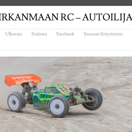
IRKANMAAN RC – AUTOILIJ
Ulkorata
Sisärata
Facebook
Seuraan liittyminen