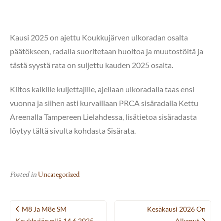
Kausi 2025 on ajettu Koukkujärven ulkoradan osalta
päätökseen, radalla suoritetaan huoltoa ja muutostöitä ja
tästä syystä rata on suljettu kauden 2025 osalta.
Kiitos kaikille kuljettajille, ajellaan ulkoradalla taas ensi
vuonna ja siihen asti kurvaillaan PRCA sisäradalla Kettu
Areenalla Tampereen Lielahdessa, lisätietoa sisäradasta
löytyy tältä sivulta kohdasta Sisärata.
Posted in
Uncategorized
Post
M8 Ja M8e SM
Kesäkausi 2026 On
Koukkujärvellä 14.6.2025
Alkanut